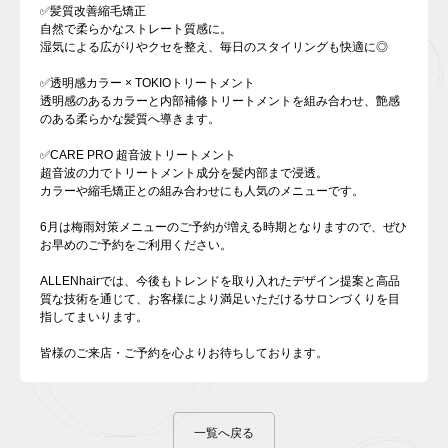
✅髪質改善縮毛矯正
自然で柔らかなストレート質感に。
湿気による広がりやクセを整え、毎日のスタイリングも快適に◎
✅透明感カラー × TOKIOトリートメント
透明感のあるカラーと内部補修トリートメントを組み合わせ、艶感
のある柔らかな髪質へ導きます。
✅CARE PRO 超音波トリートメント
超音波の力でトリートメント成分を髪内部まで浸透。
カラーや縮毛矯正との組み合わせにも人気のメニューです。
6月は梅雨対策メニューのご予約が増える時期となりますので、ぜひ
お早めのご予約をご利用ください。
ALLENhairでは、今後もトレンドを取り入れたデザイン提案と高品
質な技術を通じて、お客様により満足いただけるサロンづくりを目
指してまいります。
皆様のご来店・ご予約を心よりお待ちしております。
⼀覧へ戻る