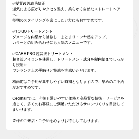
✅髪質改善縮毛矯正
湿気による広がりやクセを整え、柔らかく自然なストレートヘア
へ。
毎朝のスタイリングを楽にしたい方にもおすすめです。
✅TOKIOトリートメント
ダメージを内部から補修し、まとまり・ツヤ感をアップ。
カラーとの組み合わせにも人気のメニューです。
✅CARE PRO 超音波トリートメント
超音波アイロンを使用し、トリートメント成分を髪内部までしっか
り浸透✨
ワンランク上の手触りと艶感を実感いただけます。
梅雨前はご予約が集中しやすい時期となりますので、早めのご予約
がおすすめです。
Cecilhairでは、今後も通いやすい価格と高品質な技術・サービスを
通じて、多くのお客様にご満足いただけるサロンづくりを目指して
まいります。
皆様のご来店・ご予約を心よりお待ちしております。